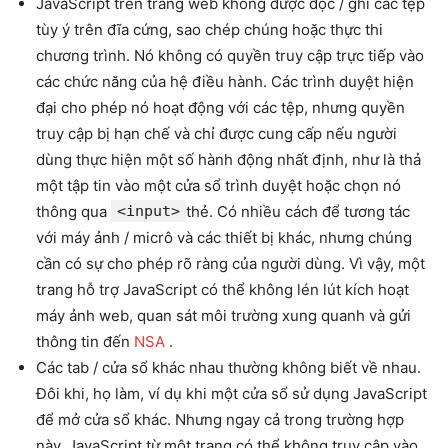
JavaScript trên trang web không được đọc / ghi các tệp
tùy ý trên đĩa cứng, sao chép chúng hoặc thực thi
chương trình. Nó không có quyền truy cập trực tiếp vào
các chức năng của hệ điều hành. Các trình duyệt hiện
đại cho phép nó hoạt động với các tệp, nhưng quyền
truy cập bị hạn chế và chỉ được cung cấp nếu người
dùng thực hiện một số hành động nhất định, như là thả
một tập tin vào một cửa sổ trình duyệt hoặc chọn nó
thông qua
<input>
thẻ. Có nhiều cách để tương tác
với máy ảnh / micrô và các thiết bị khác, nhưng chúng
cần có sự cho phép rõ ràng của người dùng. Vì vậy, một
trang hỗ trợ JavaScript có thể không lén lút kích hoạt
máy ảnh web, quan sát môi trường xung quanh và gửi
thông tin đến
NSA
.
Các tab / cửa sổ khác nhau thường không biết về nhau.
Đôi khi, họ làm, ví dụ khi một cửa sổ sử dụng JavaScript
để mở cửa sổ khác. Nhưng ngay cả trong trường hợp
này, JavaScript từ một trang có thể không truy cập vào