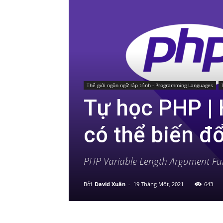
Thế giới ngôn ngữ lập trình - Programming Languages
Tự học PHP | 
có thể biến đ
PHP Variable Length Argument Fu
Bởi
David Xuân
-
19 Tháng Một, 2021
643