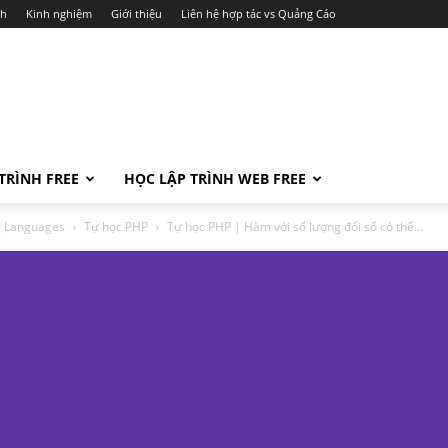
ch
Kinh nghiệm
Giới thiệu
Liên hệ hợp tác vs Quảng Cáo
TRÌNH FREE
HỌC LẬP TRÌNH WEB FREE
ng Languages
Tự học PHP
Tự học PHP | Hàm với số lượng đối số có thể...