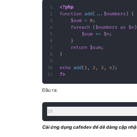
<?php
function
add
(
...
$numbers
)
{
$sum
=
0
;
foreach
(
$numbers
as
$n
)
$sum
+=
$n
;
}
return
$sum
;
}
echo
add
(
1
,
2
,
3
,
4
)
;
?>
Đầu ra:
10
Cài ứng dụng cafedev để dễ dàng cập nhật 