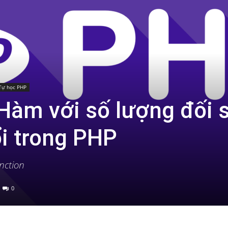
Tự học PHP
Hàm với số lượng đối 
ổi trong PHP
nction
0