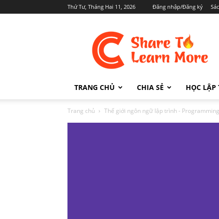
Thứ Tư, Tháng Hai 11, 2026
Đăng nhập/Đăng ký
Sá
Cafedev.vn
TRANG CHỦ
CHIA SẺ
HỌC LẬP 
Trang chủ
Thế giới ngôn ngữ lập trình - Programmi