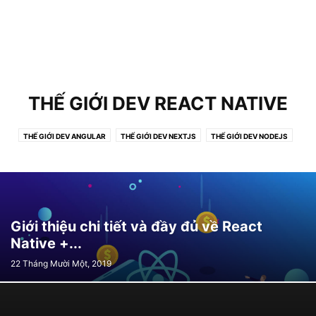
THẾ GIỚI DEV REACT NATIVE
THẾ GIỚI DEV ANGULAR
THẾ GIỚI DEV NEXTJS
THẾ GIỚI DEV NODEJS
THẾ GIỚI DEV NUXTJS
THẾ GIỚI DEV REACT
THẾ GIỚI DEV REACT NATIVE
THẾ GIỚI DEV REACTJS
THẾ GIỚI DEV RUBY ON RAILS
THẾ GIỚI FLUTTER
THẾ GIỚI NESTJS
THẾ GIỚI VUEJS
TỰ HỌC VUEJS
Giới thiệu chi tiết và đầy đủ về React
Native +...
22 Tháng Mười Một, 2019